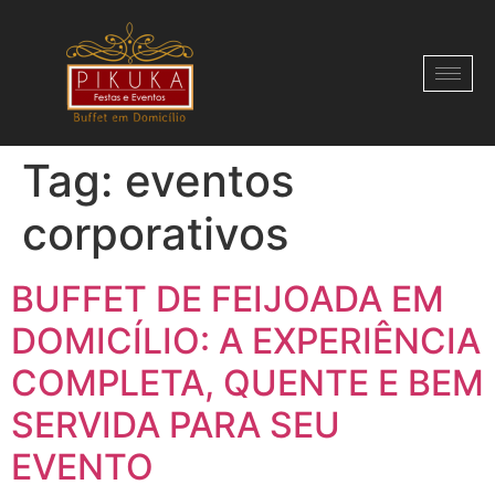
Tag:
eventos
corporativos
BUFFET DE FEIJOADA EM
DOMICÍLIO: A EXPERIÊNCIA
COMPLETA, QUENTE E BEM
SERVIDA PARA SEU
EVENTO