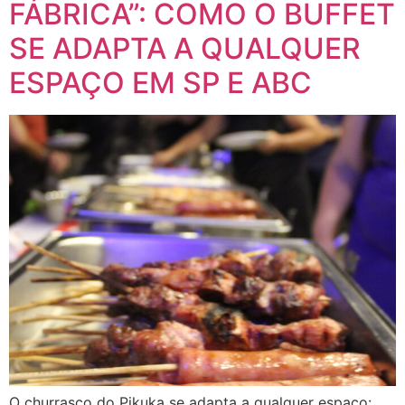
FÁBRICA”: COMO O BUFFET
SE ADAPTA A QUALQUER
ESPAÇO EM SP E ABC
O churrasco do Pikuka se adapta a qualquer espaço: