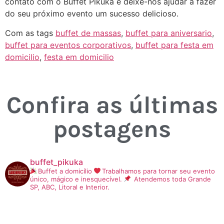
contato com o Buffet Pikuka e deixe-nos ajudar a fazer
do seu próximo evento um sucesso delicioso.
Com as tags
buffet de massas
,
buffet para aniversario
,
buffet para eventos corporativos
,
buffet para festa em
domicilio
,
festa em domicilio
Confira as últimas
postagens
buffet_pikuka
Buffet a domicílio
Trabalhamos para tornar seu evento
único, mágico e inesquecível.
Atendemos toda Grande
SP, ABC, Litoral e Interior.